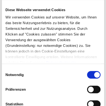
MAURIS RUTRUM
Diese Webseite verwendet Cookies
Wir verwenden Cookies auf unserer Website, um Ihnen
das beste Nutzungserlebnis zu bieten, für die
Sed vel lectus convallis, finibus odio et, rhoncus odio.
Seitensicherheit und zur Nutzungsanalyse. Durch
In dictum nulla pharetra tristique elementum. Proin
Klicken auf "Cookies zulassen" stimmen Sie der
tincidunt elit at ex maximus, et aliquam enim mollis.
Verwendung der ausgewählten Cookies
(Grundeinstellung: nur notwendige Cookies) zu. Sie
Phasellus venenatis viverra vestibulum. Donec quis
können jedoch in den Cookie-Einstellungen eine
dignissim orci. Aliquam a sem imperdiet, molestie
kontrollierte Einwilligung erteilen. Weitere Informationen
sapien eget, semper nibh. Nulla tincidunt tortor nibh
erhalten Sie auf unserer
Datenschutzseite
.
lacinia.
Einwilligungsauswahl
Notwendig
MORE INFO
Präferenzen
Statistiken