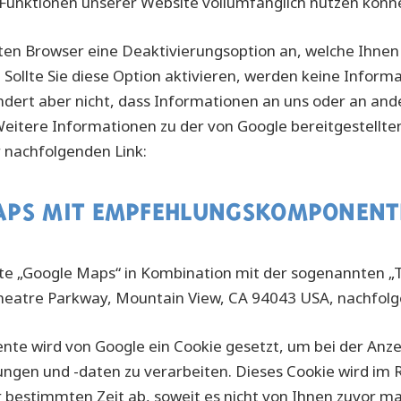
 Funktionen unserer Website vollumfänglich nutzen könn
sten Browser eine Deaktivierungsoption an, welche Ihnen
 Sollte Sie diese Option aktivieren, werden keine Info
hindert aber nicht, dass Informationen an uns oder an an
eitere Informationen zu der von Google bereitgestellte
r nachfolgenden Link:
https://tools.google.com/dlpage/g
APS MIT EMPFEHLUNGSKOMPONENT
e „Google Maps“ in Kombination mit der sogenannten „Tei
theatre Parkway, Mountain View, CA 94043 USA, nachfolg
nte wird von Google ein Cookie gesetzt, um bei der Anze
lungen und -daten zu verarbeiten. Dieses Cookie wird im R
 bestimmten Zeit ab, soweit es nicht von Ihnen zuvor ma