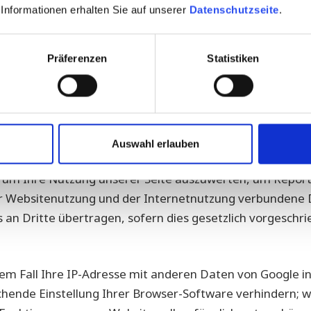
der Website durch Sie ermöglichen.
e Informationen erhalten Sie auf unserer
Datenschutzseite
.
onen, beispielsweise Zeit, Ort und Häufigkeit Ihres Webs
Präferenzen
Statistiken
tragen und dort gespeichert.
nalytics mit einer IP-Anonymisierungsfunktion. Ihre IP-
Europäischen Union oder in anderen Vertragsstaaten de
ymisiert.
Auswahl erlauben
 um Ihre Nutzung unserer Seite auszuwerten, um Reports
 Websitenutzung und der Internetnutzung verbundene Di
an Dritte übertragen, sofern dies gesetzlich vorgeschri
em Fall Ihre IP-Adresse mit anderen Daten von Google in
chende Einstellung Ihrer Browser-Software verhindern; wir