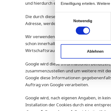
und hierdurch eine Analyse der Benutzung 
Einwilligung erteilen. Weiter
Einwilligungsauswahl
Die durch diese Cookies erzeugten Informati
Notwendig
Adresse, werden an Google in den USA über
Wir verwenden auf unserer Website Google-A
schon innerhalb von Mitgliedstaaten der 
Wirtschaftsraum gekürzt und dadurch anon
Ablehnen
Google wird diese Informationen benutzen,
zusammenzustellen und um weitere mit der
Google diese Informationen gegebenenfalls 
Auftrag von Google verarbeiten.
Google wird, nach eigenen Angaben, in kein
Installation der Cookies durch eine entspre