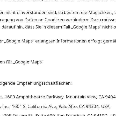
n nicht einverstanden sind, so besteht die Möglichkeit,
ragung von Daten an Google zu verhindern. Dazu müssen 
 darauf hin, dass Sie in diesem Fall „Google Maps“ nicht
er „Google Maps“ erlangten Informationen erfolgt ge
/regional.html
en für „Google Maps“
erms_maps.html
olgende Empfehlungsschaltflächen:
c., 1600 Amphitheatre Parkway, Mountain View, CA 9404
nc., 1601 S. California Ave, Palo Alto, CA 94304, USA;
., 795 Folsom St., Suite 600, San Francisco, CA 94107, US