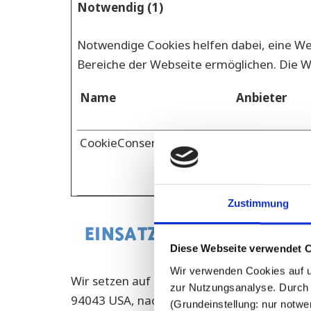
Notwendig (1)
Notwendige Cookies helfen dabei, eine We
Bereiche der Webseite ermöglichen. Die We
Name
Anbieter
CookieConsent
Cookiebot
Zustimmung
EINSATZ VON GOOGLE-A
Diese Webseite verwendet 
Wir verwenden Cookies auf un
Wir setzen auf unserer Seite Google-Analy
zur Nutzungsanalyse. Durch 
94043 USA, nachfolgend „Google“ ein. Goog
(Grundeinstellung: nur notwe