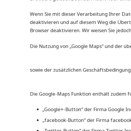
Wenn Sie mit dieser Verarbeitung Ihrer Date
deaktivieren und auf diesem Weg die Übert
Browser deaktivieren. Wir weisen Sie jedoch
Die Nutzung von „Google Maps“ und der üb
http://www.google.de/intl/de/policies/terms
sowie der zusätzlichen Geschäftsbedingung
https://www.google.com/intl/de_de/help/t
Die Google-Maps Funktion enthält zudem f
„Google+-Button“ der Firma Google In
„facebook-Button“ der Firma facebook I
„Twitter-Button“ der Firma Twitter Inc