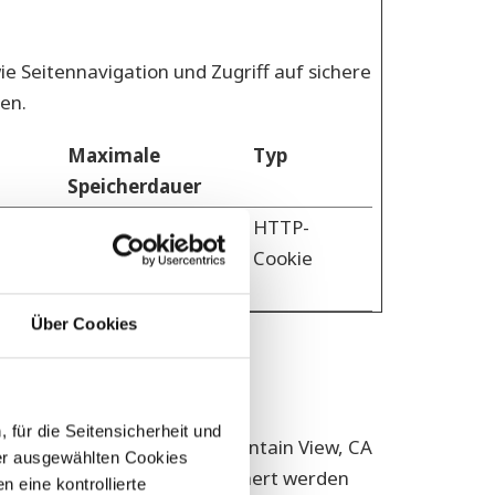
 Seitennavigation und Zugriff auf sichere
en.
Maximale
Typ
Speicherdauer
1 Jahr
HTTP-
Cookie
Über Cookies
UNKTION
für die Seitensicherheit und
0 Amphitheatre Parkway, Mountain View, CA
er ausgewählten Cookies
e auf Ihrem Computer gespeichert werden
 eine kontrollierte