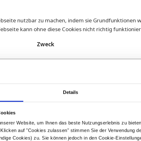
bseite nutzbar zu machen, indem sie Grundfunktionen wie
bseite kann ohne diese Cookies nicht richtig funktionier
Zweck
Speichert den Zustimmungsstatus des
Benutzers für Cookies auf der aktuellen
Domäne.
Details
NALYTICS MIT ANONYMISIERUNGSF
Cookies
serer Website, um Ihnen das beste Nutzungserlebnis zu bieten, 
tics, einen Webanalysedienst der Firma Google Inc., 160
Klicken auf "Cookies zulassen" stimmen Sie der Verwendung d
le-Analytics verwendet sog. „Cookies“, Textdateien, di
ndige Cookies) zu. Sie können jedoch in den Cookie-Einstellungen